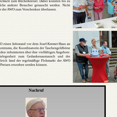
ichkeit zum Bücherkreisel. Dabei konnten bis zu
lche anderer Besucher getauscht werden. Nicht
r der AWO zum Verschenken überlassen.
O einen Infostand vor dem Josef-Kremer-Haus an
zentrums, die Koordinatorin der Taschengeldbörse
lden informierten über ihre vielfältigen Angebote.
Gelegenheit zum Gedankenaustausch und der
gleich fand der regelmäßige Flohmarkt der AWO
 Preisen erworben werden können.
Nachruf