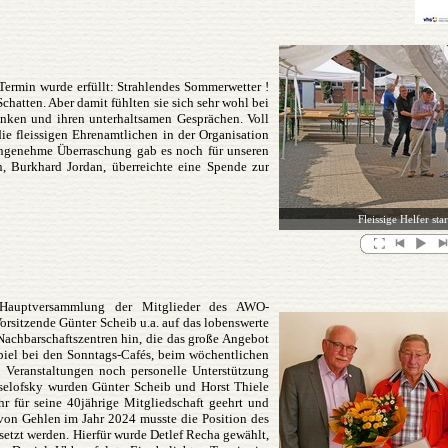
Termin wurde erfüllt: Strahlendes Sommerwetter !
hatten. Aber damit fühlten sie sich sehr wohl bei
nken und ihren unterhaltsamen Gesprächen. Voll
ie fleissigen Ehrenamtlichen in der Organisation
ngenehme Überraschung gab es noch für unseren
n, Burkhard Jordan, überreichte eine Spende zur
Fleissige Helfer sta
e Hauptversammlung der Mitglieder des AWO-
Vorsitzende Günter Scheib u.a. auf das lobenswerte
achbarschaftszentren hin, die das große Angebot
piel bei den Sonntags-Cafés, beim wöchentlichen
 Veranstaltungen noch personelle Unterstützung
elofsky wurden Günter Scheib und Horst Thiele
r für seine 40jährige Mitgliedschaft geehrt und
von Gehlen im Jahr 2024 musste die Position des
setzt werden. Hierfür wurde Detlef Recha gewählt,