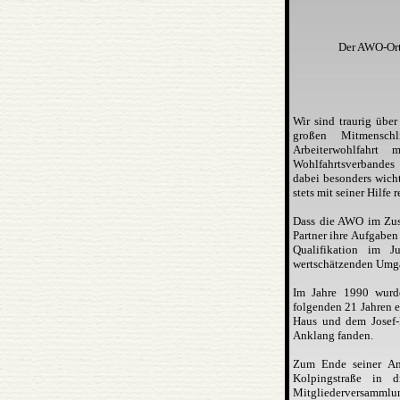
Der AWO-Orts
Wir sind traurig übe
großen Mitmensch
Arbeiterwohlfahrt
Wohlfahrtsverbandes 
dabei besonders wicht
stets mit seiner Hilfe
Dass die AWO im Zusa
Partner ihre Aufgaben
Qualifikation im J
wertschätzenden Umga
Im Jahre 1990 wurde
folgenden 21 Jahren e
Haus und dem Josef-
Anklang fanden.
Zum Ende seiner Amt
Kolpingstraße in d
Mitgliederversammlun