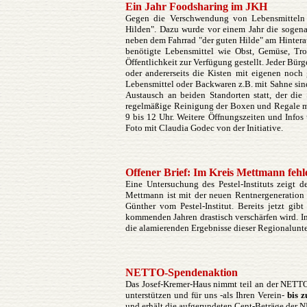
Ein Jahr Foodsharing im JKH
Gegen die Verschwendung von Lebensmitteln e
Hilden". Dazu wurde vor einem Jahr die sogen
neben dem Fahrrad "der guten Hilde" am Hinterau
benötigte Lebensmittel wie Obst, Gemüse, Tr
Öffentlichkeit zur Verfügung gestellt. Jeder Bür
oder andererseits die Kisten mit eigenen noch 
Lebensmittel oder Backwaren z.B. mit Sahne sind
Austausch an beiden Standorten statt, der die
regelmäßige Reinigung der Boxen und Regale meh
9 bis 12 Uhr. Weitere Öffnungszeiten und Infos
Foto mit Claudia Godec von der Initiative.
Offener Brief: Im Kreis Mettmann fe
Eine Untersuchung des Pestel-Instituts zeig
Mettmann ist mit der neuen Rentnergeneration 
Günther vom Pestel-Institut. Bereits jetzt gi
kommenden Jahren drastisch verschärfen wird. I
die alamierenden Ergebnisse dieser Regionalun
NETTO-Spendenaktion
Das Josef-Kremer-Haus nimmt teil an der NETT
unterstützen und für uns -als Ihren Verein-
bis 
und erhält die aufgerundeten Cent-Beträge der 