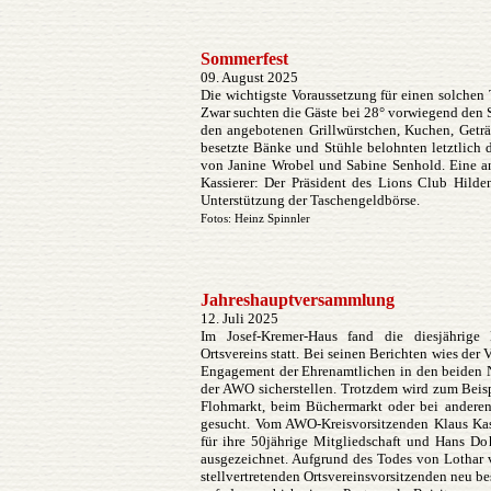
Sommerfest
09. August 2025
Die wichtigste Voraussetzung für einen solchen 
Zwar suchten die Gäste bei 28° vorwiegend den Sc
den angebotenen Grillwürstchen, Kuchen, Geträ
besetzte Bänke und Stühle belohnten letztlich d
von Janine Wrobel und Sabine Senhold. Eine a
Kassierer: Der Präsident des Lions Club Hilde
Unterstützung der Taschengeldbörse.
Fotos: Heinz Spinnler
Jahreshauptversammlung
12. Juli 2025
Im Josef-Kremer-Haus fand die diesjährig
Ortsvereins statt. Bei seinen Berichten wies der 
Engagement der Ehrenamtlichen in den beiden N
der AWO sicherstellen. Trotzdem wird zum Beis
Flohmarkt, beim Büchermarkt oder bei anderen
gesucht. Vom AWO-Kreisvorsitzenden Klaus Kas
für ihre 50jährige Mitgliedschaft und Hans Doh
ausgezeichnet. Aufgrund des Todes von Lothar 
stellvertretenden Ortsvereinsvorsitzenden neu be