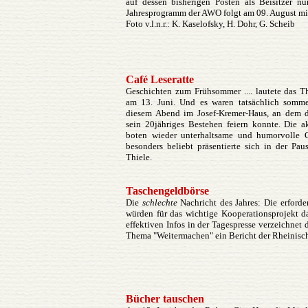
auf dessen bisherigen Posten als Beisitzer n
Jahresprogramm der AWO folgt am 09. August mi
Foto v.l.n.r.: K. Kaselofsky, H. Dohr, G. Scheib
Café Leseratte
Geschichten zum Frühsommer .... lautete das T
am 13. Juni. Und es waren tatsächlich somme
diesem Abend im Josef-Kremer-Haus, an dem d
sein 20jähriges Bestehen feiern konnte. Die a
boten wieder unterhaltsame und humorvolle 
besonders beliebt präsentierte sich in der Pa
Thiele.
Taschengeldbörse
Die
schlechte
Nachricht des Jahres: Die erford
würden für das wichtige Kooperationsprojekt 
effektiven Infos in der Tagespresse verzeichne
Thema "Weitermachen" ein Bericht der Rheinisc
Bücher tauschen