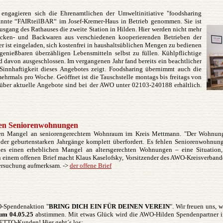
ngagieren sich die Ehrenamtlichen der Umweltinitiative "foodsharing
annte “FAIRteilBAR“ im Josef-Kremer-Haus in Betrieb genommen. Sie ist
sgang des Rathauses die zweite Station in Hilden. Hier werden nicht mehr
ocken- und Backwaren aus verschiedenen kooperierenden Betrieben der
ger ist eingeladen, sich kostenfrei in haushaltsüblichen Mengen zu bedienen
genießbaren überzähligen Lebensmitteln selbst zu füllen. Kühlpflichtige
 davon ausgeschlossen. Im vergangenen Jahr fand bereits ein beachtlicher
 Sinnhaftigkeit dieses Angebotes zeigt. Foodsharing übernimmt auch die
rmals pro Woche. Geöffnet ist die Tauschstelle montags bis freitags von
 über aktuelle Angebote sind bei der AWO unter 02103-240188 erhältlich.
hlen Seniorenwohnungen
t den Mangel an seniorengerechtem Wohnraum im Kreis Mettmann. "Der Wohnun
der geburtenstarken Jahrgänge komplett überfordert. Es fehlen Seniorenwohnung
bt es einen erheblichen Mangel an altersgerechten Wohnungen – eine Situation,
n einem offenen Brief macht Klaus Kaselofsky, Vorsitzender des AWO-Kreisverban
tersuchung aufmerksam. ->
der offene Brief
O-Spendenaktion "
BRING DICH EIN FÜR DEINEN VEREIN
". Wir freuen uns,
zum 04.05.25
abstimmen. Mit etwas Glück wird die AWO-Hilden Spendenpartner i
NETTO-Kunden! Hier geht´s los: