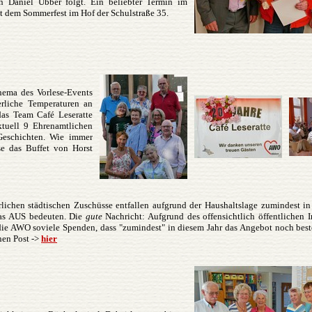
un Daniel Ubber folgt. Ein beliebter Termin im
t dem Sommerfest im Hof der Schulstraße 35.
hema des Vorlese-Events
rliche Temperaturen an
as Team Café Leseratte
ktuell 9 Ehrenamtlichen
Geschichten. Wie immer
use das Buffet von Horst
erlichen städtischen Zuschüsse entfallen aufgrund der Haushaltslage zumindest i
das AUS bedeuten. Die
gute
Nachricht: Aufgrund des offensichtlich öffentlichen I
t die AWO soviele Spenden, dass "zumindest" in diesem Jahr das Angebot noch bes
hen Post ->
hier