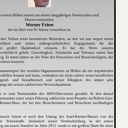
verein Hilden trauert um seinen langjährigen Vorsitzenden und
Ehrenvorsitzenden
Werner Friese
der im Alter von 91 Jahren verstorben ist.
r den Verlust eines besonderen Menschen, an den wir uns wegen seiner
lichkeit und seines außergewöhnlichen Engagements für die
 mit großer Dankbarkeit erinnern. Er hat die Werte unseres
vorbildlich gelebt. Gerechtigkeit, Solidarität und Toleranz waren ihm
ig. Er stand immer an der Seite der Schwachen und Benachteiligten, die
 rechnen konnten.
mmenspiel der sozialen Organisationen in Hilden als ein respektierter
 erfüllen konnte und kann, verdanken wir nicht zuletzt seiner beruflichen
ugend- und Sozialbereich und seiner Fähigkeit des immer sehr
ngs mit seinen zahlreichen Netzwerkpartnern.
 er zum Vorsitzenden des AWO-Ortsvereins gewählt. In den darauf
ntstanden unter seiner Führung zahlreiche neue Projekte im Robert-Gies-
Kremer-Haus, die bei den Besucherinnen und Besuchern nachhaltigen
szeit leitete er noch den Umzug des Josef-Kremer-Hauses von der
ie Schulstraße. Anlässlich seiner Verabschiedung in der ersten
g am neuen Standort im Jahre 2011 wurde er mit großem Dank für seine